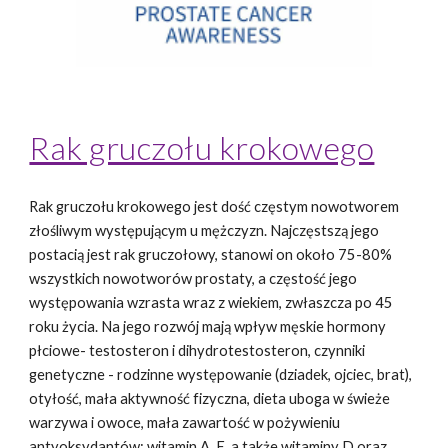
Rak gruczołu krokowego
Rak gruczołu krokowego jest dość częstym nowotworem 
złośliwym występującym u mężczyzn. Najczęstszą jego 
postacią jest rak gruczołowy, stanowi on około 75-80% 
wszystkich nowotworów prostaty, a częstość jego 
występowania wzrasta wraz z wiekiem, zwłaszcza po 45 
roku życia. Na jego rozwój mają wpływ męskie hormony 
płciowe- testosteron i dihydrotestosteron, czynniki 
genetyczne - rodzinne występowanie (dziadek, ojciec, brat), 
otyłość, mała aktywność fizyczna, dieta uboga w świeże 
warzywa i owoce, mała zawartość w pożywieniu 
antyoksydantów: witamin A, E, a także witaminy D oraz 